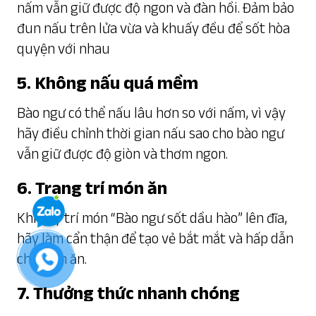
nấm vẫn giữ được độ ngon và đàn hồi. Đảm bảo
đun nấu trên lửa vừa và khuấy đều để sốt hòa
quyện với nhau
5. Không nấu quá mềm
Bào ngư có thể nấu lâu hơn so với nấm, vì vậy
hãy điều chỉnh thời gian nấu sao cho bào ngư
vẫn giữ được độ giòn và thơm ngon.
6. Trang trí món ăn
Khi bày trí món “Bào ngư sốt dầu hào” lên đĩa,
hãy làm cẩn thận để tạo vẻ bắt mắt và hấp dẫn
cho món ăn.
7. Thưởng thức nhanh chóng