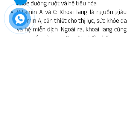
khỏe đường ruột và hệ tiêu hóa.
Vitamin A và C: Khoai lang là nguồn giàu
vitamin A, cần thiết cho thị lực, sức khỏe da
và hệ miễn dịch. Ngoài ra, khoai lang cũng
cung cấp vitamin C, một chất chống oxy
hóa quan trọng.
Kali và Mangan: Khoai lang chứa nhiều kali
và mangan, hai khoáng chất quan trọng
giúp duy trì cân bằng nước và điện giữa các
tế bào cũng như hỗ trợ chức năng cơ bắp và
xương.
Vitamin B6 và Folate: Khoai lang cung cấp
vitamin B6 và folate, cả hai là loại vitamin B
quan trọng cho sự phát triển tế bào và
chức năng não bộ.
Chất chống ô xy hoá: Khoai lang chứa nhiều