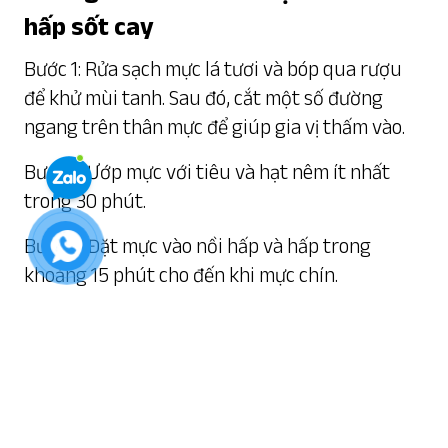
hấp sốt cay
Bước 1: Rửa sạch mực lá tươi và bóp qua rượu
để khử mùi tanh. Sau đó, cắt một số đường
ngang trên thân mực để giúp gia vị thấm vào.
Bước 2: Ướp mực với tiêu và hạt nêm ít nhất
trong 30 phút.
Bước 3: Đặt mực vào nồi hấp và hấp trong
khoảng 15 phút cho đến khi mực chín.
Bước 4: Chuẩn bị sốt cay bằng cách cắt nhỏ ớt,
rau mùi và tỏi, sau đó xay nhuyễn. Tiếp theo,
thêm ít đường, nước mắm và nước cốt chanh
vào và khuấy đều.