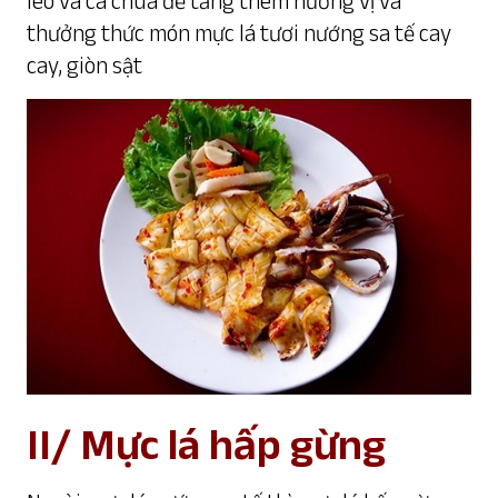
leo và cà chua để tăng thêm hương vị và
thưởng thức món mực lá tươi nướng sa tế cay
cay, giòn sật
II/ Mực lá hấp gừng