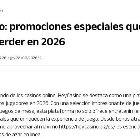
N)
o: promociones especiales qu
erder en 2026
 07:26 ngày 28/06/202652
undo de los casinos online, HeyCasino se destaca como una pl
os jugadores en 2026. Con una selección impresionante de ju
juegos de mesa, esta plataforma no solo ofrece entretenimien
les que enriquecen la experiencia de juego. Desde bonos atra
cómo aprovechar al máximo
https://heycasino.biz/es/
es esencia
s de azar en línea.