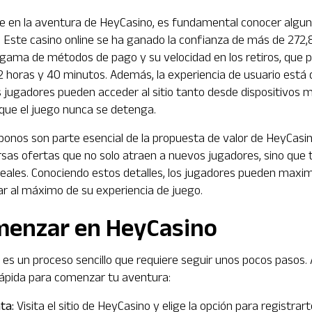
e en la aventura de HeyCasino, es fundamental conocer algun
 Este casino online se ha ganado la confianza de más de 272
 gama de métodos de pago y su velocidad en los retiros, que
horas y 40 minutos. Además, la experiencia de usuario está 
os jugadores pueden acceder al sitio tanto desde dispositivos
que el juego nunca se detenga.
onos son parte esencial de la propuesta de valor de HeyCasin
sas ofertas que no solo atraen a nuevos jugadores, sino que
eales. Conociendo estos detalles, los jugadores pueden maxim
ar al máximo de su experiencia de juego.
enzar en HeyCasino
 es un proceso sencillo que requiere seguir unos pocos pasos. 
rápida para comenzar tu aventura:
ta:
Visita el sitio de HeyCasino y elige la opción para registrar