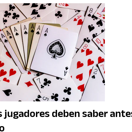
s jugadores deben saber ante
o