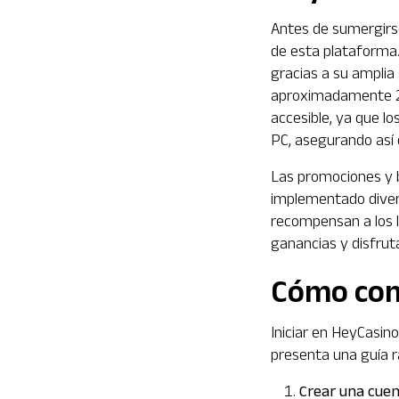
Antes de sumergirs
de esta plataforma.
gracias a su amplia
aproximadamente 2 
accesible, ya que l
PC, asegurando así 
Las promociones y b
implementado diver
recompensan a los l
ganancias y disfrut
Cómo com
Iniciar en HeyCasino
presenta una guía 
Crear una cuen