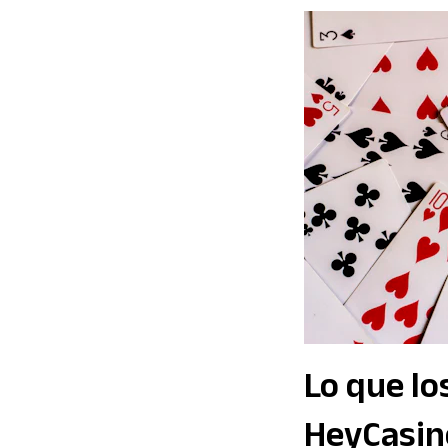
Lo que lo
HeyCasin