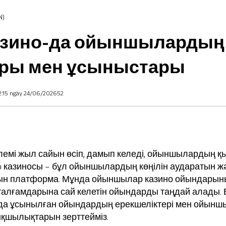
N)
казино-да ойыншылардың 
ры мен ұсыныстары
22:15 ngày 24/06/202652
лемі жыл сайын өсіп, дамып келеді, ойыншылардың 
p казиносы – бұл ойыншылардың көңілін аударатын жә
н платформа. Мұнда ойыншылар казино ойындарының
 талғамдарына сай келетін ойындарды таңдай алады. 
нда ұсынылған ойындардың ерекшеліктері мен ойынш
қшылықтарын зерттейміз.