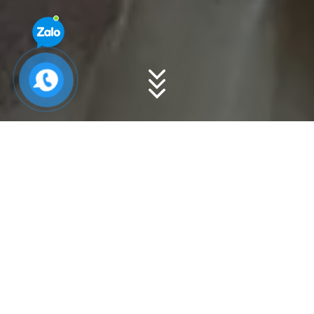
Thông tin sản phẩm
Tổng quan
Quy cách:
Râu mực được cắt ra từ
mực ống
Đài Loan
.
Size: 9-12 cái/kg.