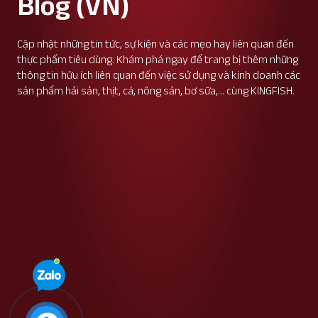
Blog (VN)
Cập nhật những tin tức, sự kiện và các mẹo hay liên quan đến
thực phẩm tiêu dùng. Khám phá ngay để trang bị thêm những
thông tin hữu ích liên quan đến việc sử dụng và kinh doanh các
sản phẩm hải sản, thịt, cá, nông sản, bơ sữa,... cùng KINGFISH.