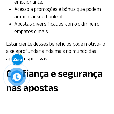
emocionante.
Acesso a promoções e bônus que podem
aumentar seu bankroll.
Apostas diversificadas, como o dinheiro,
empates e mais.
Estar ciente desses benefícios pode motivá-lo
a se aprofundar ainda mais no mundo das
apostas esportivas.
Confiança e segurança
nas apostas
Um aspecto crucial das apostas online é a
confiança e a segurança oferecidas pelas