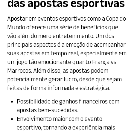
das apostas esportivas
Apostar em eventos esportivos como a Copa do
Mundo oferece uma série de benefícios que
vão além do mero entretenimento. Um dos
principais aspectos é a emoção de acompanhar
suas apostas em tempo real, especialmente em
um jogo tão emocionante quanto França vs
Marrocos. Além disso, as apostas podem
potencialmente gerar lucro, desde que sejam
feitas de forma informada e estratégica.
Possibilidade de ganhos financeiros com
apostas bem-sucedidas.
Envolvimento maior com o evento
esportivo, tornando a experiência mais