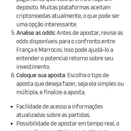
depósito. Muitas plataformas aceitam
criptomoedas atualmente, o que pode ser
uma opção interessante.
Analise as odds:
Antes de apostar, revise as
odds disponíveis para o confronto entre
França e Marrocos. Isso pode ajudá-lo a
entender o potencial retorno sobre seu
investimento.
Coloque sua aposta:
Escolha o tipo de
aposta que deseja fazer, seja ela simples ou
múltipla, e finalize a aposta.
Facilidade de acesso a informações
atualizadas sobre as partidas.
Possibilidade de apostar em tempo real, o