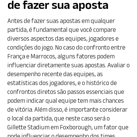
de fazer sua aposta
Antes de fazer suas apostas em qualquer
partida, é fundamental que você compare
diversos aspectos das equipes, jogadores e
condições do jogo. No caso do confronto entre
França e Marrocos, alguns fatores podem
influenciar diretamente suas apostas. Avaliar o
desempenho recente das equipes, as
estatísticas dos jogadores, e o histórico de
confrontos diretos são passos essenciais que
podem indicar qual equipe tem mais chances
de vitória. Além disso, é importante considerar
o local da partida, que neste caso será o
Gillette Stadium em Foxborough, um fator que
pode influenciar o desempenho dos times.