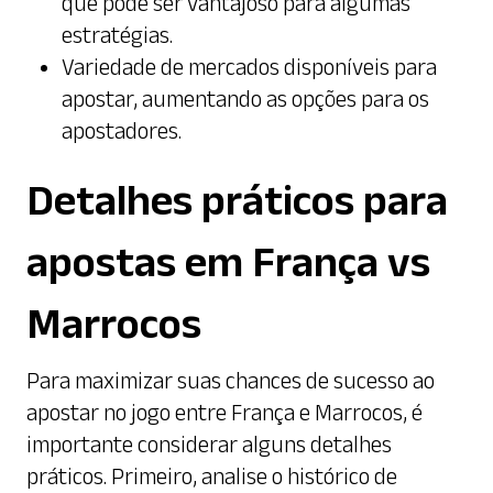
que pode ser vantajoso para algumas
estratégias.
Variedade de mercados disponíveis para
apostar, aumentando as opções para os
apostadores.
Detalhes práticos para
apostas em França vs
Marrocos
Para maximizar suas chances de sucesso ao
apostar no jogo entre França e Marrocos, é
importante considerar alguns detalhes
práticos. Primeiro, analise o histórico de