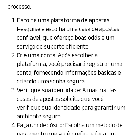
processo.
Escolha uma plataforma de apostas:
Pesquise e escolha uma casa de apostas
confiável, que ofereça boas odds e um
serviço de suporte eficiente.
Crie uma conta:
Após escolher a
plataforma, você precisará registrar uma
conta, fornecendo informações básicas e
criando uma senha segura.
Verifique sua identidade:
A maioria das
casas de apostas solicita que você
verifique sua identidade para garantir um
ambiente seguro.
Faça um depósito:
Escolha um método de
pagamento que você prefira e faça um