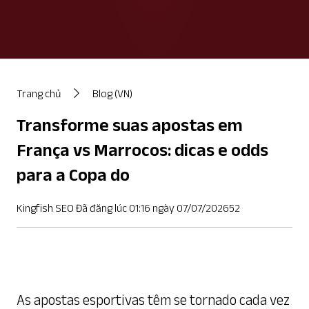
Trang chủ
Blog (VN)
Transforme suas apostas em
França vs Marrocos: dicas e odds
para a Copa do
Kingfish SEO Đã đăng lúc 01:16 ngày 07/07/202652
As apostas esportivas têm se tornado cada vez