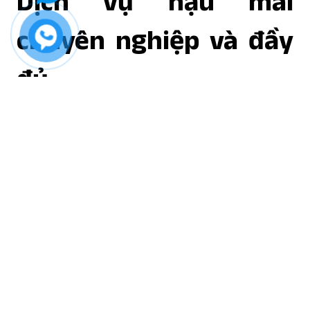
Dịch vụ hậu mãi
chuyên nghiệp và đầy
đủ
KINGFISH cam kết mang đến dịch vụ hậu mãi
đầy đủ và chuyên nghiệp, bao gồm:
Cung Cấp Hải Sản Tươi Ngon
: Đảm bảo
cung cấp nguồn thủy sản tươi ngon đầy đủ,
ổn định, đáp ứng mọi yêu cầu về chất lượng
và quy cách.
Giao Hàng Tận Nơi
: Dịch vụ giao hàng tận
nơi giúp đối tác nhận được sản phẩm một
cách thuận tiện và nhanh chóng.
Hỗ Trợ Repack
: Hỗ trợ repack các gói sản