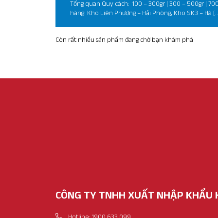
Tổng quan Quy cách: 100 – 300gr | 300 – 500gr | 700 g
hàng: Kho Liên Phương – Hải Phòng, Kho SK3 – Hà [
Còn rất nhiều sản phẩm đang chờ bạn khám phá
CÔNG TY TNHH XUẤT NHẬP KHẨU 
Hotline: 1900 633 099