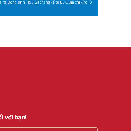
rạng: Đông lạnh. HSD: 24 tháng kể từ NSX. Địa chỉ kho
i với bạn!