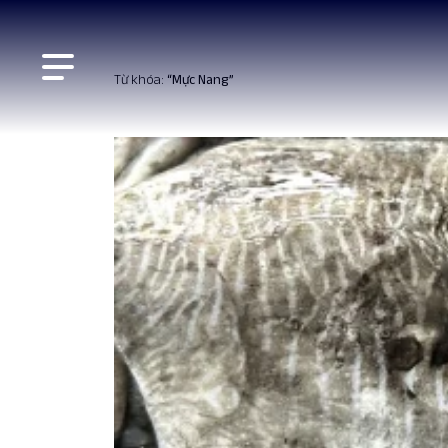
Từ khóa:
“Mực Nang”