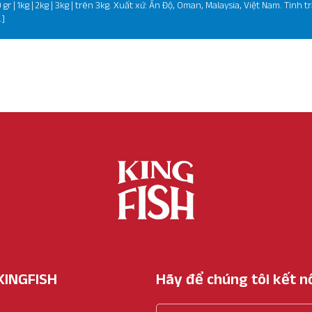
r | 1kg | 2kg | 3kg | trên 3kg. Xuất xứ: Ấn Độ, Oman, Malaysia, Việt Nam. Tình t
…]
KINGFISH
Hãy để chúng tôi kết nố