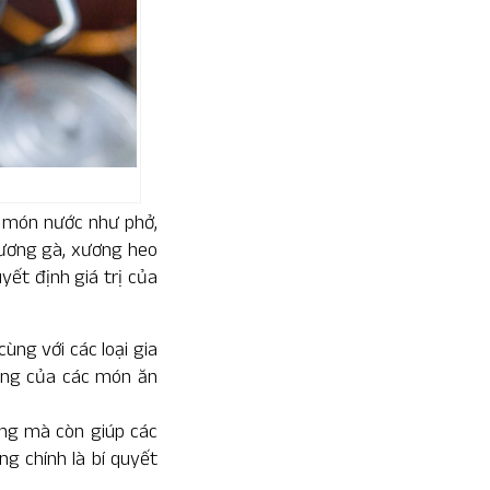
a món nước như phở,
xương gà, xương heo
ết định giá trị của
ng với các loại gia
rưng của các món ăn
êng mà còn giúp các
g chính là bí quyết