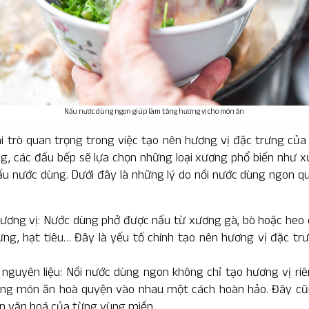
Nấu nước dùng ngon giúp làm tăng hương vị cho món ăn
 trò quan trọng trong việc tạo nên hương vị đặc trưng củ
g, các đầu bếp sẽ lựa chọn những loại xương phổ biến như 
u nước dùng. Dưới đây là những lý do nồi nước dùng ngon quy
ương vị: Nước dùng phở được nấu từ xương gà, bò hoặc heo cù
ừng, hạt tiêu… Đây là yếu tố chính tạo nên hương vị đặc t
nguyên liệu: Nồi nước dùng ngon không chỉ tạo hương vị ri
ong món ăn hoà quyện vào nhau một cách hoàn hảo. Đây cũn
ên văn hoá của từng vùng miền.