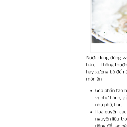
Nước dùng đóng vai
bún, … Thông thườn
hay xương bò để nấ
món ăn
Góp phần tạo h
vị như hành, g
như phở, bún, …
Hoà quyện các 
nguyên liệu tr
riêng để tạo n