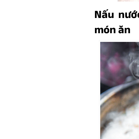
Nấu nước
món ăn