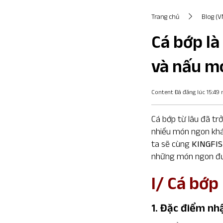
Trang chủ
Blog (V
Cá bớp là
và nấu m
Content Đã đăng lúc 15:49
Cá bớp từ lâu đã tr
nhiều món ngon khá
ta sẽ cùng
KINGFI
những món ngon đượ
I/ Cá bớp 
1. Đặc điểm nh