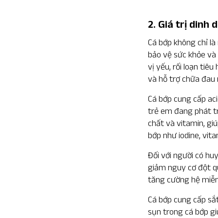
2. Giá trị dinh
Cá bớp không chỉ là
bảo vệ sức khỏe và 
vị yếu, rối loạn tiê
và hỗ trợ chữa đau
Cá bớp cung cấp acid
trẻ em đang phát t
chất và vitamin, gi
bớp như iodine, vit
Đối với người có hu
giảm nguy cơ đột q
tăng cường hệ miễn
Cá bớp cung cấp sắt
sụn trong cá bớp gi