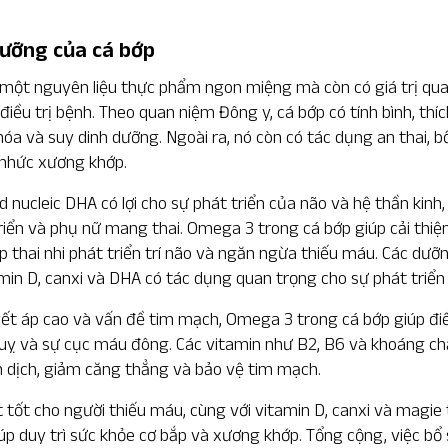
 dưỡng của cá bớp
 một nguyên liệu thực phẩm ngon miệng mà còn có giá trị qua
điều trị bệnh. Theo quan niệm Đông y, cá bớp có tính bình, thí
u hóa và suy dinh dưỡng. Ngoài ra, nó còn có tác dụng an thai, 
 nhức xương khớp.
 nucleic DHA có lợi cho sự phát triển của não và hệ thần kinh, 
riển và phụ nữ mang thai. Omega 3 trong cá bớp giúp cải thiệ
úp thai nhi phát triển trí não và ngăn ngừa thiếu máu. Các dưỡ
amin D, canxi và DHA có tác dụng quan trọng cho sự phát triể
yết áp cao và vấn đề tim mạch, Omega 3 trong cá bớp giúp điề
uỵ và sự cục máu đông. Các vitamin như B2, B6 và khoáng chấ
 dịch, giảm căng thẳng và bảo vệ tim mạch.
 tốt cho người thiếu máu, cùng với vitamin D, canxi và magie
úp duy trì sức khỏe cơ bắp và xương khớp. Tổng cộng, việc bổ