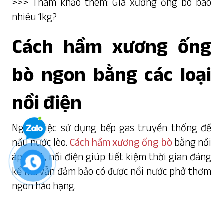
>>> Tham khảo thêm:
Giá xương ống bò bao
nhiêu 1kg?
Cách hầm xương ống
bò ngon bằng các loại
nồi điện
Ngoài việc sử dụng bếp gas truyền thống để
nấu nước lèo.
Cách hầm xương ống bò
bằng nồi
áp suất, nồi điện giúp tiết kiệm thời gian đáng
kể mà vẫn đảm bảo có được nồi nước phở thơm
ngon hảo hạng.