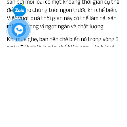
sản bởi mỗi loại có một khoảng thời gian cụ thể
để giữ cho chúng tươi ngon trước khi chế biến.
Việc vượt quá thời gian này có thể làm hải sản
mất đi hương vị ngọt ngào và chất lượng.
Khi mua ghẹ, bạn nên chế biến nó trong vòng 3
ngày. Tốt nhất là nên chế biến ngay lập tức vì
ghẹ khá nhạy cảm và dễ mất đi phần thịt ngon.
Đối với cua, không nên để nó quá 1 tuần và luôn
phải giữ cua sống. Bạn có thể bảo quản lạnh
trong 24 giờ đối với nghêu, sò và các loại ốc
chưa chế biến. Nếu muốn lưu trữ lâu hơn, bạn
có thể đông lạnh chúng và giữ được khoảng 2
tuần.
Quan trọng nhất là làm việc nhanh chóng và
đảm bảo các biện pháp bảo quản đúng cách.