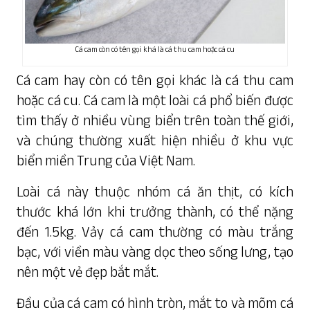
Cá cam còn có tên gọi khá là cá thu cam hoặc cá cu
Cá cam hay còn có tên gọi khác là cá thu cam
hoặc cá cu. Cá cam là một loài cá phổ biến được
tìm thấy ở nhiều vùng biển trên toàn thế giới,
và chúng thường xuất hiện nhiều ở khu vực
biển miền Trung của Việt Nam.
Loài cá này thuộc nhóm cá ăn thịt, có kích
thước khá lớn khi trưởng thành, có thể nặng
đến 1.5kg. Vảy cá cam thường có màu trắng
bạc, với viền màu vàng dọc theo sống lưng, tạo
nên một vẻ đẹp bắt mắt.
Đầu của
cá cam
có hình tròn, mắt to và mõm cá