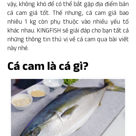
vậy, không khó để có thể bắt gặp địa điểm bán
cá cam giá tốt. Thế nhưng, cá cam giá bao
nhiêu 1 kg còn phụ thuộc vào nhiều yếu tố
khác nhau. KINGFISH sẽ giải đáp cho bạn tất cả
những thông tin thú vị về cá cam qua bài viết
này nhé.
Cá cam là cá gì?