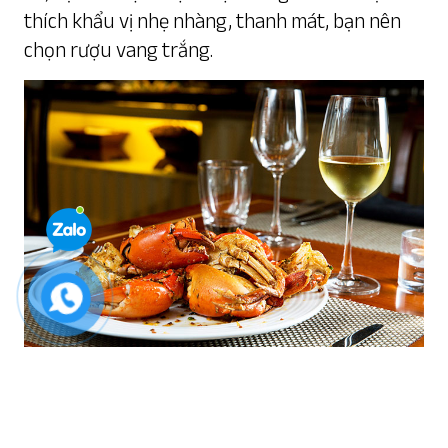
thích khẩu vị nhẹ nhàng, thanh mát, bạn nên
chọn rượu vang trắng.
Theo các quy tắc cơ bản của việc “ăn hải sản
uống vang gì?”, bạn nên lựa chọn rượu vang
trắng, nhẹ nhàng và có hương thơm tươi mát