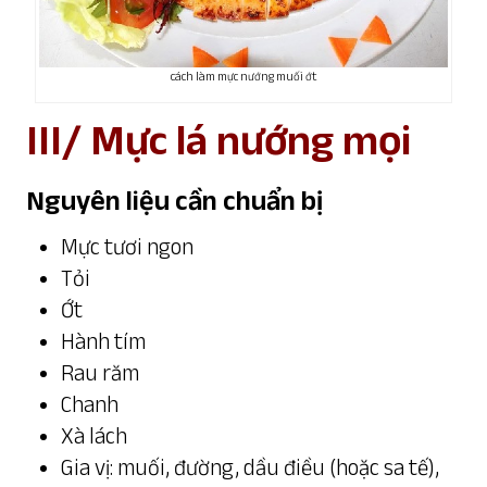
cách làm mực nướng muối ớt
III/ Mực lá nướng mọi
Nguyên liệu cần chuẩn bị
Mực tươi ngon
Tỏi
Ớt
Hành tím
Rau răm
Chanh
Xà lách
Gia vị: muối, đường, dầu điều (hoặc sa tế),