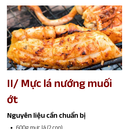
II/ Mực lá nướng muối
ớt
Nguyên liệu cần chuẩn bị
600g mực lá (2 con)