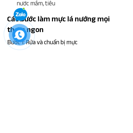
nước mắm, tiêu
Các bước làm mực lá nướng mọi
thơm ngon
Bước 1: Rửa và chuẩn bị mực
Rửa sạch mực tươi bằng nước muối gừng hoặc
rửa với rượu, sau đó tráng lại bằng nước sạch
để ráo nước.
Bước 2: Rạch mực
Rạch vài đường nhẹ nhàng trên thân mực, lưu ý
không rạch quá sâu.
Bước 3: Chuẩn bị hỗn hợp tỏi ớt hành