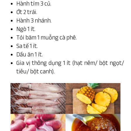
Hành tím 3 củ.
Ớt 2 trái.
Hành 3 nhánh.
Ngò 1 ít.
Tỏi băm 1 muỗng cà phê.
Sa tế 1 ít.
Dầu ăn 1 ít.
Gia vị thông dụng 1 ít (hạt nêm/ bột ngọt/
tiêu/ bột canh).