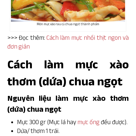
Món mực xào rau củ chua ngọt thành phẩm
>>> Đọc thêm:
Cách làm mực nhồi thịt ngon và
đơn giản
Cách làm mực xào
thơm (dứa) chua ngọt
Nguyên liệu làm mực xào thơm
(dứa) chua ngọt
Mực 300 gr (Mực lá hay
mực ống
đều được).
Dứa/ thơm 1 trái.