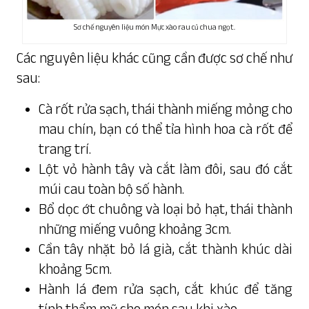
Sơ chế nguyên liệu món Mực xào rau củ chua ngọt.
Các nguyên liệu khác cũng cần được sơ chế như
sau:
Cà rốt rửa sạch, thái thành miếng mỏng cho
mau chín, bạn có thể tỉa hình hoa cà rốt để
trang trí.
Lột vỏ hành tây và cắt làm đôi, sau đó cắt
múi cau toàn bộ số hành.
Bổ dọc ớt chuông và loại bỏ hạt, thái thành
những miếng vuông khoảng 3cm.
Cần tây nhặt bỏ lá già, cắt thành khúc dài
khoảng 5cm.
Hành lá đem rửa sạch, cắt khúc để tăng
tính thẩm mỹ cho món sau khi xào.