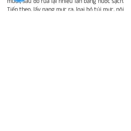
muối, sau đó rửa lại nhiều lần bằng nước sạch.
Tiếp theo, lấy nang mực ra, loại bỏ túi mực, nội
tạng và rửa lại bằng nước. Ướp mực với 1
muỗng cà phê hạt nêm, 1/2 muỗng tiêu và trộn
đều tất cả.
Nếu thơm đã được gọt vỏ và lấy mắt sẵn, chỉ
cần rửa sạch và sau đó cắt thành các miếng vừa
ăn. Nếu các bạn mua thơm nguyên trái thì tiến
hành gọt vỏ, cắt mắt và cắt miếng.
Bóc vỏ 3 củ hành tím rồi đem rửa sạch và thái
lát mỏng. Ớt rửa sạch, loại cuống và thái nhỏ.
Hành lá, ngò cũng đem đi rửa sạch, sau đó cắt
thành các đoạn nhỏ khoảng 1 lóng tay.